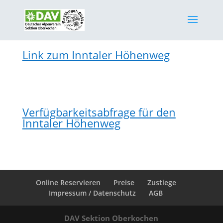
Link zum Inntaler Höhenweg
Verfügbarkeitsabfrage für den
Inntaler Höhenweg
Online Reservieren
Preise
Zustiege
Impressum / Datenschutz
AGB
DAV Sektion Oberkochen